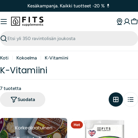
Siirry
Kesäkampanja. Kaikki tuotteet -20 % 💊
sisältöön
O
Haku
Koti
Kokoelma
K-Vitamiini
K-Vitamiini
7 tuotetta
Suodata
Hot
Korkealaatuinen