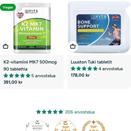
Vegan
Lisää Ostoskoriin
Lisää Ostoskoriin
K2-vitamiini MK7 500mcg
Luuston Tuki tabletit
4 arvostelua
90 tablettia
Normaali
178,00 kr
5 arvostelua
hinta
Normaali
391,00 kr
hinta
206 arvostelua