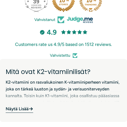
39
206
Vahvistanut
4.9
Customers rate us 4.9/5 based on 1512 reviews.
Vahvistettu
Mitä ovat K2-vitamiinilisät?
K2-vitamiini on rasvaliukoinen K-vitamiiniperheen vitamiini,
joka on tärkeä luuston ja sydän- ja verisuoniterveyden
kannalta. Toisin kuin K1-vitamiini, joka osallistuu pääasiassa
veren hyytymiseen ja löytyy lehtivihreistä vihanneksista, K2-
Näytä Lisää
vitamiini (menakinonit) ohjaa kalsiumin oikeisiin paikkoihin
kehossa – luihin ja hampaisiin sekä poispäin pehmeistä
K2-vitamiinilisien hyödyt
kudoksista. Luonnollisia K2-vitamiinin lähteitä ovat