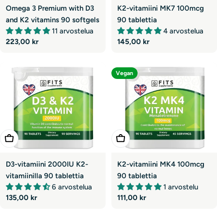
Omega 3 Premium with D3
K2-vitamiini MK7 100mcg
and K2 vitamins 90 softgels
90 tablettia
11 arvostelua
4 arvostelua
Normaali
223,00 kr
Normaali
145,00 kr
hinta
hinta
Vegan
Lisää Ostoskoriin
Lisää Ostoskoriin
D3-vitamiini 2000IU K2-
K2-vitamiini MK4 100mcg
vitamiinilla 90 tablettia
90 tablettia
6 arvostelua
1 arvostelu
Normaali
135,00 kr
Normaali
111,00 kr
hinta
hinta