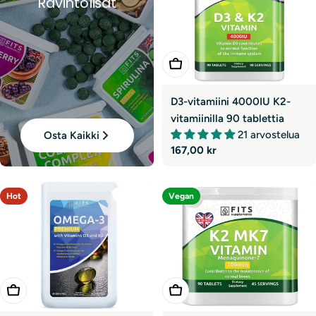
Ravintolisät
Lisää Ostoskoriin
D3-vitamiini 4000IU K2-
vitamiinilla 90 tablettia
21 arvostelua
Osta Kaikki
Normaali
167,00 kr
hinta
Hot
Vegan
Lisää Ostoskoriin
Lisää Ostoskoriin